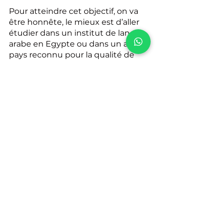
Pour atteindre cet objectif, on va 
être honnête, le mieux est d’aller 
étudier dans un institut de langue 
arabe en Egypte ou dans un autre 
pays reconnu pour la qualité de 
son apprentissage. Mais, tout le 
monde n’a pas cette possibilité. Et 
c’est là que le Markaz Al Qamar 
intervient ! 
Apprenez la langue arabe sans 
bouger de chez vous ! Nous vous 
proposons des professeurs 
arabophones et franco-
arabophones prêts à vous 
enseigner cette belle langue dans 
des cours en privé, en binôme ou 
en groupe aux jours qui vous 
conviennent.