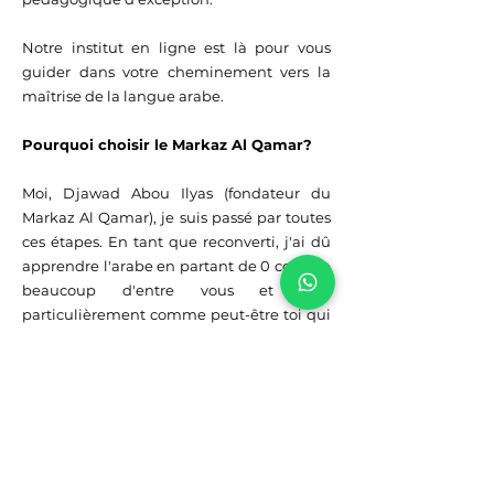
Notre institut en ligne est là pour vous
guider dans votre cheminement vers la
maîtrise de la langue arabe.
Pourquoi choisir le Markaz Al Qamar?
Moi, Djawad Abou Ilyas (fondateur du
Markaz Al Qamar), je suis passé par toutes
ces étapes. En tant que reconverti, j'ai dû
apprendre l'arabe en partant de 0 comme
beaucoup d'entre vous et plus
particulièrement comme peut-être toi qui
est actuellement à 2 doigts de m'envoyer
un message sur WhatsApp ou de contacter
la partie femme.
Je me suis rapidement rendu compte qu'il
est essentiel d'être dans l'immersion pour
apprendre cette langue arabe essentiel